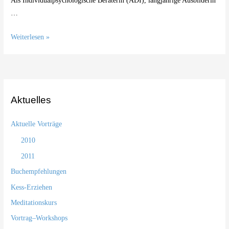
Als Individualpsychologische Beraterin (ADI), langjährige Ausbilderin
…
Bücher,
Weiterlesen »
die
wirken!
Aktuelles
Aktuelle Vorträge
2010
2011
Buchempfehlungen
Kess-Erziehen
Meditationskurs
Vortrag–Workshops