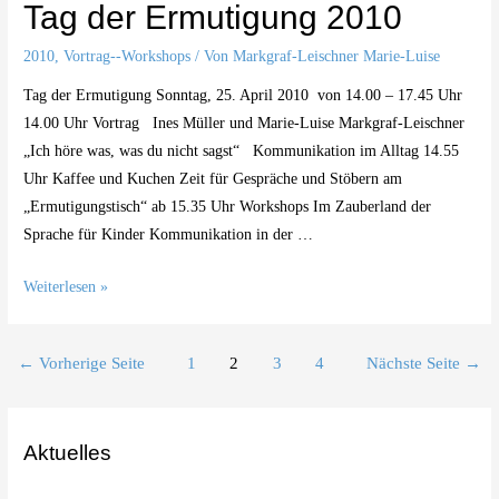
Tag der Ermutigung 2010
2010
,
Vortrag--Workshops
/ Von
Markgraf-Leischner Marie-Luise
Tag der Ermutigung Sonntag, 25. April 2010 von 14.00 – 17.45 Uhr
14.00 Uhr Vortrag Ines Müller und Marie-Luise Markgraf-Leischner
„Ich höre was, was du nicht sagst“ Kommunikation im Alltag 14.55
Uhr Kaffee und Kuchen Zeit für Gespräche und Stöbern am
„Ermutigungstisch“ ab 15.35 Uhr Workshops Im Zauberland der
Sprache für Kinder Kommunikation in der …
Tag
Weiterlesen »
der
Ermutigung
Beitragsnavigation
←
Vorherige Seite
1
2
3
4
Nächste Seite
→
2010
Aktuelles