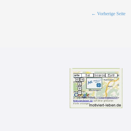
Beitrag
←
Vorherige Seite