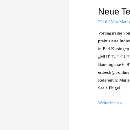
Neue Te
2010
/ Von
Markg
Vortragsreihe von
praktizierte Ind
in Bad Kissingen
„MUT TUT GUT“ V
Bauerngasse 6, 9
eribeck@t-online.
Referentin: Marl
Seele Flügel …
Neue
Weiterlesen »
Termine