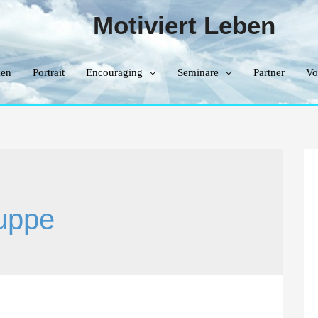
Motiviert Leben
en
Portrait
Encouraging
Seminare
Partner
Vo
ruppe