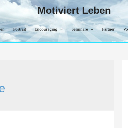
Motiviert Leben
en
Portrait
Encouraging
Seminare
Partner
Vo
e