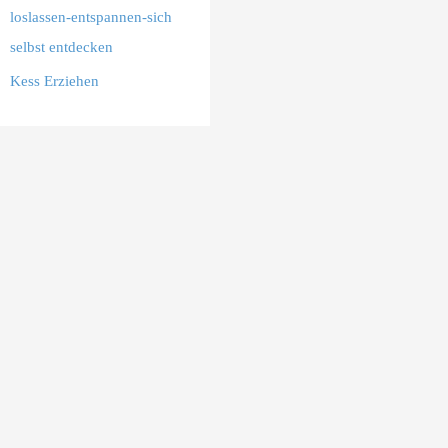
loslassen-entspannen-sich
selbst entdecken
Kess Erziehen