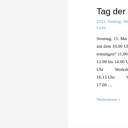
Tag der
2011
,
Vortrag--W
Luise
Sonntag, 15. Mai
mit dem 10.00 
ermutigen“ 11.
12.00 bis 14.00
Uhr Workshop T
16.15 Uhr Vort
17.00 …
Tag
Weiterlesen »
der
Ermutigung
2011